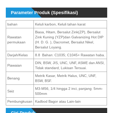
Parameter Produk (Spesifikasi)
bahan
Keluli karbon, Keluli tahan karat
Biasa, Hitam, Bersalut Zink(ZP), Bersalut
Rawatan
Zink Kuning (YZP)dan Galvanizing Hot DIP
permukaan
(H. D. G. ), Dacromet, Bersalut Nikel,
Bersalut Loyang.
Darjah/Kelas
8.8 Bahan: C1035; C1045+ Rawatan haba.
DIN, BSW, JIS, UNC, UNF, ASME dan ANSI,
Piawaian
Tidak standard, Lukisan Tersuai.
Metrik Kasar, Metrik Halus, UNC, UNF,
Benang
BSW, BSF.
M3-M56, 1/4 hingga 2 inci, panjang: 5mm-
Saiz
500mm
Pembungkusan
Kadbod Bagor atau Lain-lain
Ciri Produk