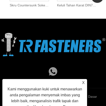
Skru Countersunk Soket Hex DIN7991
Keluli Tahan Karat DIN7991 Skru Countersunk Soket Hex
X
Kami menggunakan kuki untuk menawarkan
anda pengalaman menyemak imbas yang
Links
Sitemap
RSS
XML
Dasar
lebih baik, menganalisis trafik tapak dan